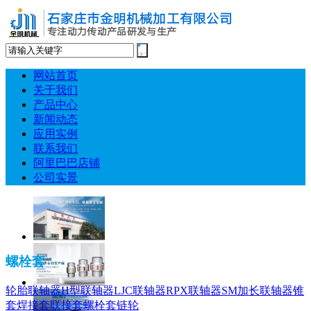
网站首页
关于我们
产品中心
新闻动态
应用实例
联系我们
阿里巴巴店铺
公司实景
螺栓套
轮胎联轴器
H型联轴器
LJC联轴器
RPX联轴器
SM加长联轴器
锥
套
焊接套
联接套
螺栓套
链轮