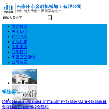
网站首页
关于我们
产品中心
新闻动态
应用实例
联系我们
阿里巴巴店铺
公司实景
螺栓套
轮胎联轴器
H型联轴器
LJC联轴器
RPX联轴器
SM加长联轴器
锥
套
焊接套
联接套
螺栓套
链轮