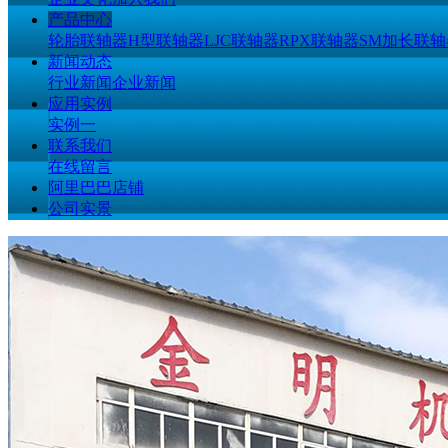
产品中心
轮胎联轴器
H型联轴器
LJC联轴器
RPX联轴器
SM加长联轴
新闻动态
行业新闻
企业新闻
应用实例
实例一
联系我们
在线留言
阿里巴巴店铺
公司实景