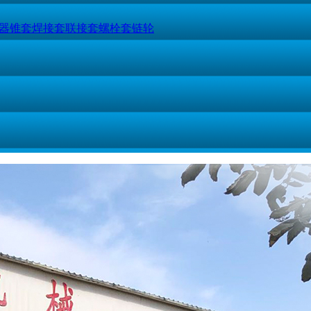
器
锥套
焊接套
联接套
螺栓套
链轮