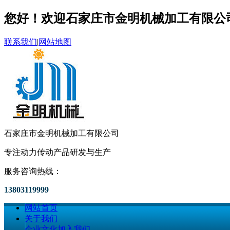
您好！欢迎石家庄市金明机械加工有限公
联系我们
|
网站地图
石家庄市金明机械加工有限公司
专注动力传动产品研发与生产
服务咨询热线：
13803119999
网站首页
关于我们
企业文化
加入我们