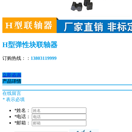
H型弹性块联轴器
订购热线：：
13803119999
立即咨询
产品详情
在线留言
*
表示必填
*
姓名：
*
电话：
*
邮箱：