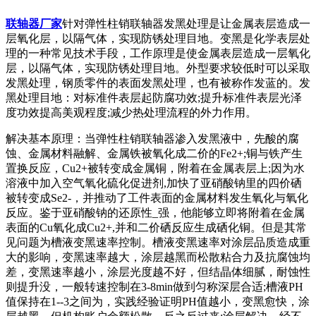
联轴器厂家
针对弹性柱销联轴器发黑处理是让金属表层造成一
层氧化层，以隔气体，实现防锈处理目地。变黑是化学表层处
理的一种常见技术手段，工作原理是使金属表层造成一层氧化
层，以隔气体，实现防锈处理目地。外型要求较低时可以采取
发黑处理，钢质零件的表面发黑处理，也有被称作发蓝的。发
黑处理目地：对标准件表层起防腐功效;提升标准件表层光泽
度功效提高美观程度;减少热处理流程的外力作用。
解决基本原理：当弹性柱销联轴器渗入发黑液中，先酸的腐
蚀、金属材料融解、金属铁被氧化成二价的Fe2+;铜与铁产生
置换反应，Cu2+被转变成金属铜，附着在金属表层上;因为水
溶液中加入空气氧化硫化促进剂,加快了亚硝酸钠里的四价硒
被转变成Se2-，并推动了工件表面的金属材料发生氧化与氧化
反应。鉴于亚硝酸钠的还原性_强，他能够立即将附着在金属
表面的Cu氧化成Cu2+,并和二价硒反应生成硒化铜。但是其常
见问题为槽液变黑速率控制。槽液变黑速率对涂层品质造成重
大的影响，变黑速率越大，涂层越黑而松散粘合力及抗腐蚀均
差，变黑速率越小，涂层光度越不好，但结晶体细腻，耐蚀性
则提升没，一般转速控制在3-8min做到匀称深层合适;槽液PH
值保持在1--3之间为，实践经验证明PH值越小，变黑愈快，涂