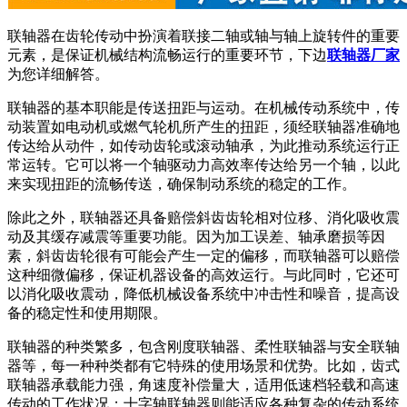
联轴器在齿轮传动中扮演着联接二轴或轴与轴上旋转件的重要
元素，是保证机械结构流畅运行的重要环节，下边
联轴器厂家
为您详细解答。
联轴器的基本职能是传送扭距与运动。在机械传动系统中，传
动装置如电动机或燃气轮机所产生的扭距，须经联轴器准确地
传达给从动件，如传动齿轮或滚动轴承，为此推动系统运行正
常运转。它可以将一个轴驱动力高效率传达给另一个轴，以此
来实现扭距的流畅传送，确保制动系统的稳定的工作。
除此之外，联轴器还具备赔偿斜齿齿轮相对位移、消化吸收震
动及其缓存减震等重要功能。因为加工误差、轴承磨损等因
素，斜齿齿轮很有可能会产生一定的偏移，而联轴器可以赔偿
这种细微偏移，保证机器设备的高效运行。与此同时，它还可
以消化吸收震动，降低机械设备系统中冲击性和噪音，提高设
备的稳定性和使用期限。
联轴器的种类繁多，包含刚度联轴器、柔性联轴器与安全联轴
器等，每一种种类都有它特殊的使用场景和优势。比如，齿式
联轴器承载能力强，角速度补偿量大，适用低速档轻载和高速
传动的工作状况；十字轴联轴器则能适应各种复杂的传动系统