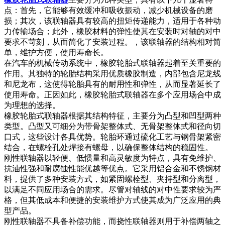
点：首先，它能够有效缓冲和吸收振动，减少机械设备的磨
损；其次，该联轴器具有较高的扭矩传递能力，适用于各种动
力传输场合；此外，橡胶材料的弹性使其在安装时对轴的对中
要求不苛刻，从而简化了安装过程。，该联轴器的结构相对简
单，维护方便，使用寿命长。
在汽车的机械传动系统中，橡胶轮胎式联轴器起着至关重要的
作用。其独特的轮胎结构采用优质橡胶制造，内部包含尼龙线
和尼龙布，这使得轮胎具有的耐用性和弹性，从而显著延长了
使用寿命。正因如此，橡胶轮胎式联轴器在多个应用场合中成
为理想的选择。
橡胶轮胎式联轴器根据其结构特征，主要分为凸型和凹型两种
类型。凸型又可细分为带骨架整体式、无骨架整体式和径向切
口式，这些设计各具优势。轮胎环通过硫化工艺与钢骨架紧密
结合，在螺栓孔处焊接有螺母，以确保整体结构的稳固性。
刚性联轴器以轻便、低惯量和高灵敏度为特点，具有免维护、
抗油性强和耐腐蚀性能优越等优点。它采用铝合金和不锈钢材
料，提供了多种安装方式，如紧固螺栓型、夹持型和分离型，
以满足不同应用场合的需求。尽管对轴线的对中性要求较为严
格，但其低成本和便捷的安装维护方式使其成为广泛应用的典
型产品。
刚性联轴器不具备补偿功能，而挠性联轴器则用于补偿两轴之