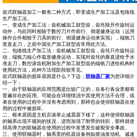
齿式联轴器加工一般有二种方式，即变成生产加工法及包络线
生产加工法。
一、变成生产加工法：齿机械加工鼓型齿，齿坯除开作旋转运
动外，与此同时相较于数控刀片作前行、倒退健身运动（运用
操作台作相较于刀具的前行、倒退健身运动来实现），端铣刀
竖直走刀，之前中国生产加工鼓型齿常用此方法。
二、包络线生产加工法：齿机械加工鼓型齿，齿坯只作旋转运
动，端铣刀核心作弧形健身运动，实现对齿坯的垂直进给予水
准走刀，数控滚齿机附加生产加工鼓型齿的端铣刀进给机构时
使用此方法，此种方法现阶段较常见。
齿式联轴器的损坏原因是什么？下边，
联轴器厂家
为您详细介
绍一下：
一、由于联轴器的应用范围是比较广泛的，在各行各业里都有
普遍存在的应用。可能会在详细情况中其使用方法不合理，或
者在使用的过程中并没有考虑周到，那样也会使得联轴器在使
用的过程中被损坏。
二、根本原因是主机言谈举止减震器下移了，这样使得联轴器
的轴系出现不规则的状况，进而加强了附带的转距，那样就使
得高弹力的联轴器在使用的过程中发烫发生破裂安全事故。
三、使用联轴器时，轴系里的机器设备例如柴油发动机、减速