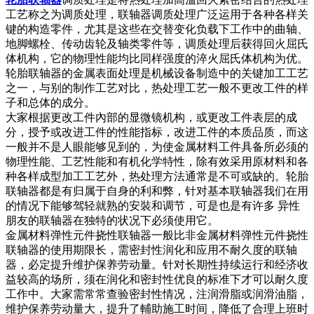
工艺称之为调质处理，联轴器调质处理广泛运用于各种各样关
键的构造零件，尤其是这些在交替变化负载下工作中的曲轴、
地脚螺栓、传动齿轮及轴类零件等，调质处理后获得回火屈氏
体机构，它的物理性能均比同样强度的淬火屈氏体机构为优。
轮胎联轴器的金属表面处理是机械设备制造中的关键加工工艺
之一，与别的制作工艺对比，热处理工艺一般不更改工件的样
子和总体的成分。
大家根据更改工件內部的显微镜机构，或更改工件表层的成
分，授予或改进工件的性能指标，改进工件的本质品质，而这
一般并不是人眼能够见到的，为使金属材料工件具备所必须的
物理性能、工艺性能和有机化学特性，除有效采用原材料和各
种各样成型加工工艺外，热处理方法通常是不可或缺的。轮胎
联轴器都是有归属于自身的利和弊，针对基本联轴器我们在用
的情况下能够驾轻就熟的安裝和调节，可是也是有许多 异性
朋友的联轴器在独特的状况下必须使用它。
金属材料弹性元件挠性联轴器一般比非金属材料弹性元件挠性
联轴器的使用期限长，需密封性润化和应用不耐久度的联轴
器，必定提升维护保养劳动量。针对长期性持续运行和经济收
益较高的场所，须在润化和密封性优良的标准下才可以耐久度
工作中。大家需常常查验密封性情况，注润滑脂或润滑油脂，
维护保养劳动量大，提升了輔助施工时间，降低了合理上班时