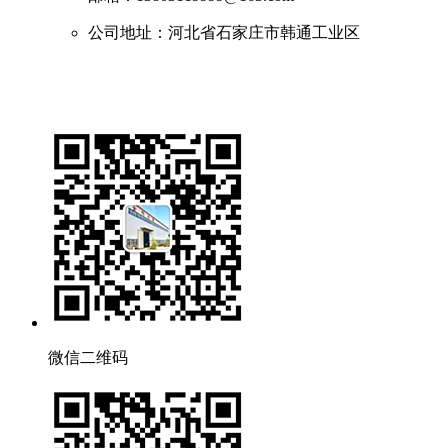
公司地址：河北省石家庄市韩通工业区
微信二维码