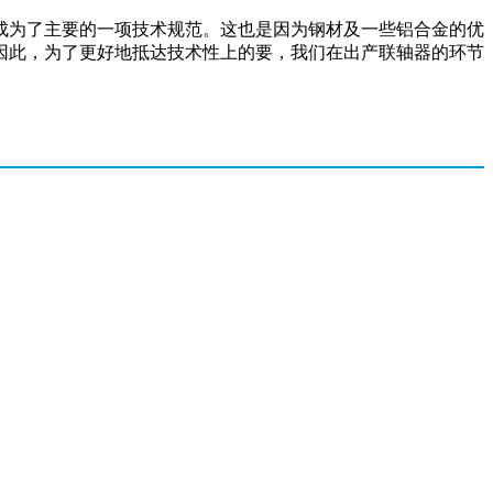
成为了主要的一项技术规范。这也是因为钢材及一些铝合金的优
因此，为了更好地抵达技术性上的要，我们在出产联轴器的环节