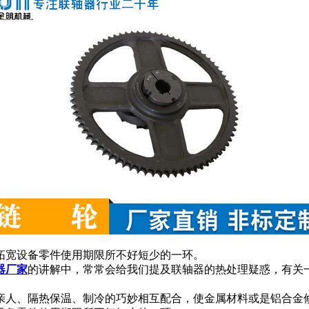
拓宽设备零件使用期限所不好短少的一环。
器厂家
的讲解中，常常会给我们提及联轴器的热处理疑惑，有关
亲人、隔热保温、制冷的巧妙相互配合，使金属材料或是铝合金