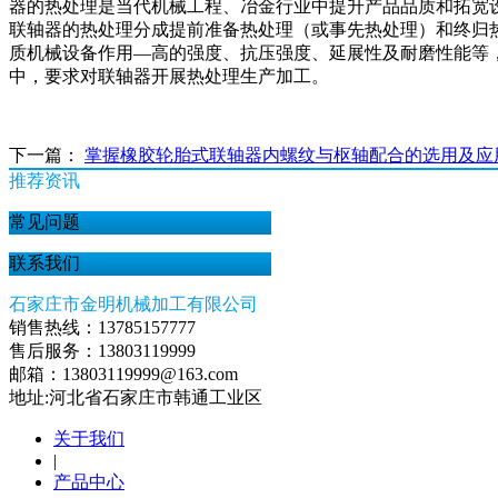
器的热处理是当代机械工程、冶金行业中提升产品品质和拓宽
联轴器的热处理分成提前准备热处理（或事先热处理）和终归
质机械设备作用—高的强度、抗压强度、延展性及耐磨性能等
中，要求对联轴器开展热处理生产加工。
下一篇：
掌握橡胶轮胎式联轴器内螺纹与枢轴配合的选用及应
推荐资讯
常见问题
联系我们
石家庄市金明机械加工有限公司
销售热线：13785157777
售后服务：13803119999
邮箱：13803119999@163.com
地址:河北省石家庄市韩通工业区
关于我们
|
产品中心