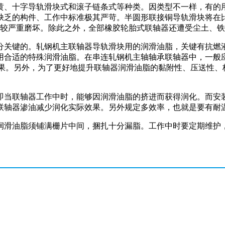
黄、十字导轨滑块式和滚子链条式等种类。因类型不一样，有的
缺乏的构件、工作中标准极其严苛。半圆形联接铜导轨滑块将在
比较严重磨坏。除此之外，全部橡胶轮胎式联轴器还遭受尘土、
分关键的。轧钢机主联轴器导轨滑块用的润滑油脂，关键有抗燃
用合适的特殊润滑油脂。在串连轧钢机主轴轴承联轴器中，一般
效果。另外，为了更好地提升联轴器润滑油脂的黏附性、压送性、
即当联轴器工作中时，能够因润滑油脂的挤进而获得润化。而安
联轴器渗油减少润化实际效果。另外规定多效率，也就是要有耐
润滑油脂须铺满栅片中间，捆扎十分漏脂。工作中时要定期维护