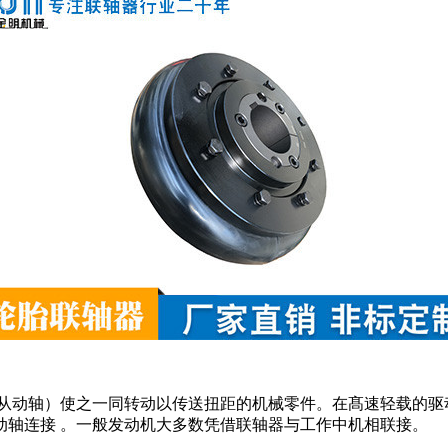
和从动轴）使之一同转动以传送扭距的机械零件。在髙速轻载的
动轴连接 。一般发动机大多数凭借联轴器与工作中机相联接。