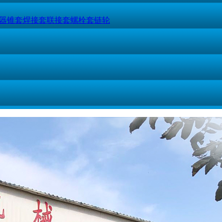
器
锥套
焊接套
联接套
螺栓套
链轮