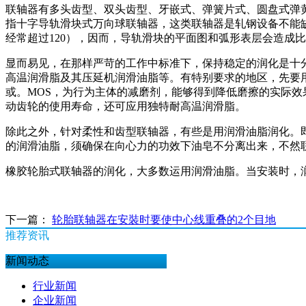
联轴器有多头齿型、双头齿型、牙嵌式、弹簧片式、圆盘式弹
指十字导轨滑块式万向球联轴器，这类联轴器是轧钢设备不能
经常超过120），因而，导轨滑块的平面图和弧形表层会造成
显而易见，在那样严苛的工作中标准下，保持稳定的润化是十
高温润滑脂及其压延机润滑油脂等。有特别要求的地区，先要
或。MOS，为行为主体的减磨剂，能够得到降低磨擦的实际
动齿轮的使用寿命，还可应用独特耐高温润滑脂。
除此之外，针对柔性和齿型联轴器，有些是用润滑油脂润化。
的润滑油脂，须确保在向心力的功效下油皂不分离出来，不然
橡胶轮胎式联轴器的润化，大多数运用润滑油脂。当安装时，
下一篇：
轮胎联轴器在安裝时要使中心线重叠的2个目地
推荐资讯
新闻动态
行业新闻
企业新闻