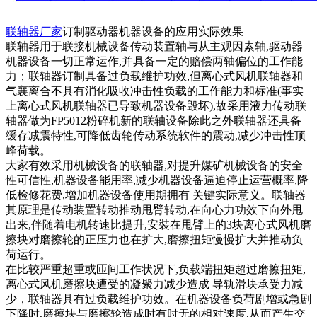
联轴器厂家
订制驱动器机器设备的应用实际效果
联轴器用于联接机械设备传动装置轴与从主观因素轴,驱动器
机器设备一切正常运作,并具备一定的赔偿两轴偏位的工作能
力；联轴器订制具备过负载维护功效,但离心式风机联轴器和
气襄离合不具有消化吸收冲击性负载的工作能力和标准(事实
上离心式风机联轴器已导致机器设备毁坏),故采用液力传动联
轴器做为FP5012粉碎机新的联轴设备除此之外联轴器还具备
缓存减震特性,可降低齿轮传动系统软件的震动,减少冲击性顶
峰荷载。
大家有效采用机械设备的联轴器,对提升媒矿机械设备的安全
性可信性,机器设备能用率,减少机器设备逼迫停止运营概率,降
低检修花费,增加机器设备使用期拥有 关键实际意义。联轴器
其原理是传动装置转动推动甩臂转动,在向心力功效下向外甩
出来,伴随着电机转速比提升,安裝在甩臂上的3块离心式风机磨
擦块对磨擦轮的正压力也在扩大,磨擦扭矩慢慢扩大并推动负
荷运行。
在比较严重超重或匝间工作状况下,负载端扭矩超过磨擦扭矩,
离心式风机磨擦块遭受的凝聚力减少造成 导轨滑块承受力减
少，联轴器具有过负载维护功效。在机器设备负荷剧增或急剧
下降时,磨擦块与磨擦轮造成时有时无的相对速度,从而产生交