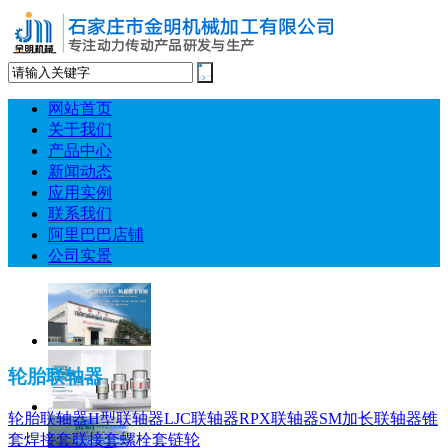
网站首页
关于我们
产品中心
新闻动态
应用实例
联系我们
阿里巴巴店铺
公司实景
轮胎联轴器
轮胎联轴器
H型联轴器
LJC联轴器
RPX联轴器
SM加长联轴器
锥
套
焊接套
联接套
螺栓套
链轮