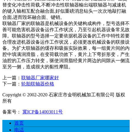
替变化冲击性荷载,不断冲击性联轴器輸出端联轴器与减速机
的键入轴相互配合融合面,好似重磅消息钻头一次次地敲打融
合面,进而毁坏融合面、键销。
联轴器厂家的联轴器是机械设备的关键构成构件，型号选择不
善可能危害机器设备运作工作状况，乃至引起机器设备常见故
障。联轴器的型号选择一定要依据机器设备的工作中特性若要
合理改进机器设备运作工作状况，必须更改机械设备的联接设
备。为扩大联轴器的缓存和吸振实际效果，每一组黄片间的内
腔中填满润滑脂，在变荷载功效下，黄片上下弯折形变，产生
油腔的工作压力转变，驱使润滑脂经黄片两边的间隙从一侧流
至另一侧，造成很大的黏性摩阻。
上一篇：
联轴器厂家哪家好
下一篇：
轮胎联轴器价格
Copyright © 2002-2020 石家庄市金明机械加工有限公司 版权
所有
备案号：
冀ICP备14003011号
首页
电话