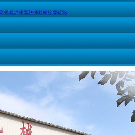
器
锥套
焊接套
联接套
螺栓套
链轮