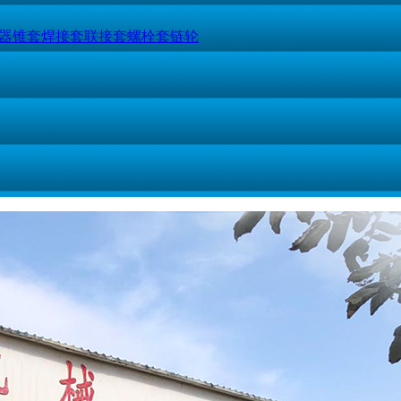
器
锥套
焊接套
联接套
螺栓套
链轮