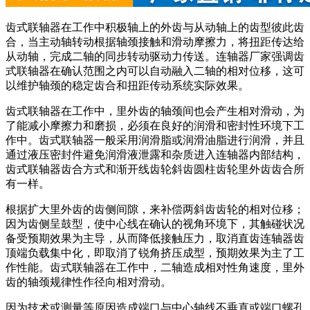
齿式联轴器在工作中积极轴上的外齿与从动轴上的齿型彼此齿
合，当主动轴转动根据轴颈接触和滑动摩擦力，将扭距传达给
从动轴，完成二轴的同步转动驱动力传送。连轴器厂家强调齿
式联轴器在确认范围之内可以自动融入二轴的相对位移，这可
以维护轴颈的稳定齿合和扭距传动系统实际效果。
齿式联轴器在工作中，里外齿的轴颈间也会产生相对滑动，为
了能减小摩擦力和磨损，必须在良好的润滑和密封性环境下工
作中。齿式联轴器一般采用润滑脂或润滑油脂进行润滑，并且
通过液压密封件避免润滑液泄露和杂质进入连轴器内部结构，
齿式联轴器齿合方式和渐开线齿轮斜齿圆柱齿轮里外齿齿合所
有一样。
根据扩大里外齿的齿侧间隙，来补偿两斜齿齿轮的相对位移；
因为齿侧呈鼓型，使中心线在确认的视角环境下，其触碰状况
备受预期效果为主导，从而降低接触压力，取消直齿连轴器齿
顶端负载集中化，即取消了锐角挤压成型，预期效果为主了工
作性能。齿式联轴器在工作中，二轴造成相对性角速度，里外
齿的轴颈规律性作径向相对滑动。
因为技术或测量等原因造成端口与中心轴线不垂直或端口螺孔