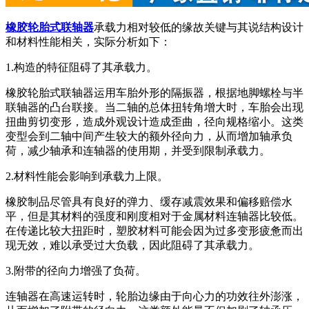
橡胶轮胎式联轴器
承载力相对较低的缘故关键与其说结构设计
和材料性能相关，实际分析如下：
1.构造的特征阻碍了其承载力。
橡胶轮胎式联轴器运用车胎外形的隔振器，根据地脚螺栓与半
联轴器的凸台联接。当二轴的总体扭转角增大时，车胎会出现
扭曲剪切变形，造成外观设计造成歪曲，径向规格缩小。这类
变型会到二轴中间产生较大的额外径向力，从而增加轴承负
荷，减少轴承和连轴器的使用期，并受到限制承载力。
2.材料性能会影响到承载力上限。
橡胶制品尽管具有良好的弹力、缓存减震效果和偏移赔偿水
平，但是其材料的强度和刚度相对于金属材料连轴器比较低。
在传递比较大扭距时，塑胶材料可能会因为过多变形疲惫而出
现无效，难以承受过大负载，因此阻碍了其承载力。
3.附带的径向力增强了负荷。
连轴器在高速运转时，轮胎边缘由于向心力的功效往外澎涨，