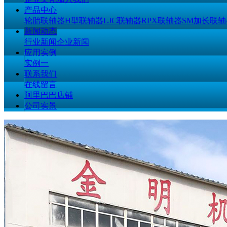
产品中心
轮胎联轴器
H型联轴器
LJC联轴器
RPX联轴器
SM加长联轴
新闻动态
行业新闻
企业新闻
应用实例
实例一
联系我们
在线留言
阿里巴巴店铺
公司实景