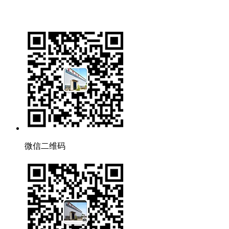
微信二维码