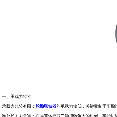
一、承载力特性
承载力比较有限：
轮胎联轴器
的承载力较低，关键受制于车胎
额外径向力危害：在高速运行或二轴扭转角大的时候，车胎边