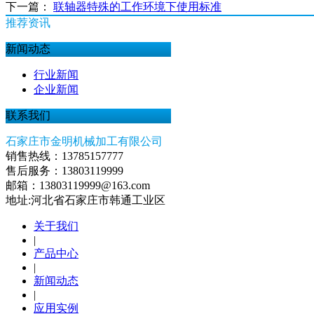
下一篇：
联轴器特殊的工作环境下使用标准
推荐资讯
新闻动态
行业新闻
企业新闻
联系我们
石家庄市金明机械加工有限公司
销售热线：13785157777
售后服务：13803119999
邮箱：13803119999@163.com
地址:河北省石家庄市韩通工业区
关于我们
|
产品中心
|
新闻动态
|
应用实例