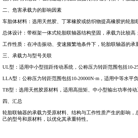
二、危害承载力的影响因素
车胎体材料：选用天然胶、丁苯橡胶或纺织物提高橡胶的轮胎
总体设计：带框架一体式轮胎联轴器结构坚固，承载力比较高
工作性质：在冲击振动、变速频繁地条件下，轮胎联轴器的承
三、承载力与型号关联
UL型：适用中小型扭距传动系统，公称压力转距范围包括10-25
LLA型：公称压力转距范围包括10-20000N·m，适用中等水
TB型：选用天然胶原材料，适用高扭矩、中小型输出功率传动
四、汇总
轮胎联轴器的承载力受原材料、结构与工作性质产生的影响，
己的型号和原材料，以优化其承重特性。