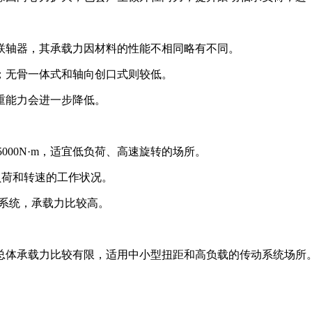
联轴器，其承载力因材料的性能不相同略有不同。
；无骨一体式和轴向创口式则较低。
重能力会进一步降低。
000N·m，适宜低负荷、高速旋转的场所。
平负荷和转速的工作状况。
系统，承载力比较高。
总体承载力比较有限，适用中小型扭距和高负载的传动系统场所