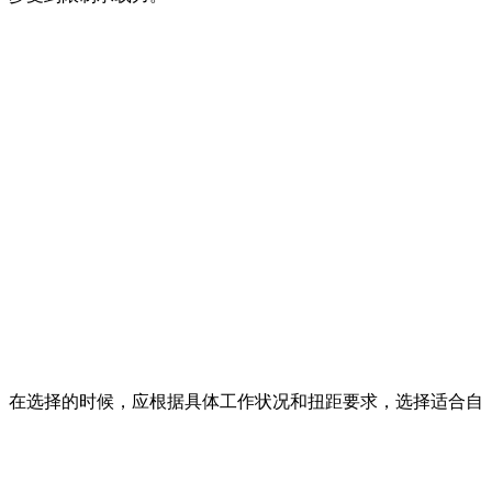
。在选择的时候，应根据具体工作状况和扭距要求，选择适合自