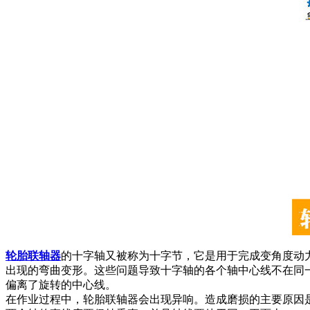
轮胎联轴器
的十字轴又被称为十字节，它是用于完成变角度动
出现的弯曲变形。这些问题导致十字轴的各个轴中心线不在同
偏离了旋转的中心线。
在作业过程中，轮胎联轴器会出现异响。造成磨损的主要原因