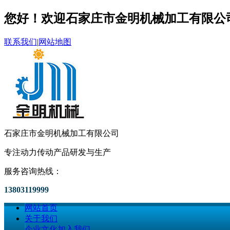
您好！欢迎石家庄市金明机械加工有限公
联系我们
|
网站地图
石家庄市金明机械加工有限公司
专注动力传动产品研发与生产
服务咨询热线：
13803119999
网站首页
关于我们
企业文化
加入我们