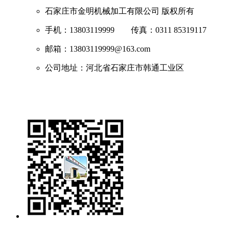
石家庄市金明机械加工有限公司
版权所有
手机：13803119999 传真：0311 85319117
邮箱：13803119999@163.com
公司地址：河北省石家庄市韩通工业区