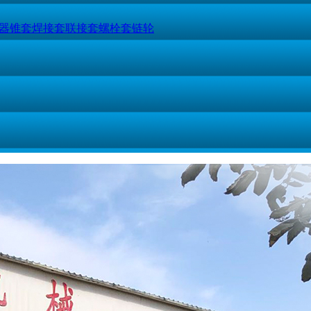
器
锥套
焊接套
联接套
螺栓套
链轮