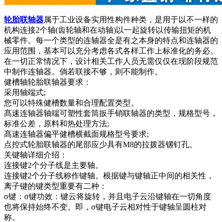
轮胎联轴器
属于工业设备实用性构件种类，是用于以不一样的
机构连接2个轴(齿轮轴和在动轴)以一起旋转以传输扭矩的机
械零件。每一个类型的连轴器全是有之本身的特点和连轴器的
应用范围，基本可以充分考虑各式各样工作上标准化的务必。
在一切正常情况下，设计相关工作人员无需仅仅在现阶段规范
中制作连轴器。倘若联接不够，则不能制作。
健槽轴轮胎联轴器要求：
采用轴端式;
您可以特殊健槽数量和合理配置类型。
髙速连轴器轴端可塑性套筒扳手销联轴器的类型，规格型号，
标准公差，原料和热处理方法;
髙速连轴器偏平健槽横截面规格型号要求;
点控式轮胎联轴器的尾部应少具有M8的拉拨器镙钉孔。
关键轴详细介绍：
连接键2个分子线是主要轴。
连接键2个分子线称作键轴。根据键与键轴正中间的相关性，
离子键的键类型重要有二种：
σ键：σ键功效：键云将旋转，并且电子云沿键轴在一切角度
也将保持始终不变。即，σ键电子云相对性于键轴呈圆柱对
称。