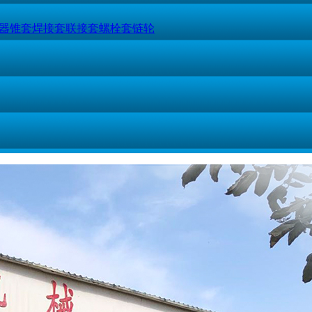
器
锥套
焊接套
联接套
螺栓套
链轮