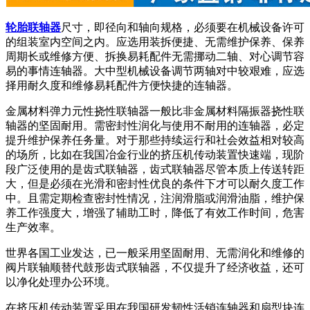
轮胎联轴器
尺寸，即径向和轴向规格，必须要在机械设备许可
的组装室内空间之内。应选用装拆便捷、无需维护保养、保养
周期长或维修方便、拆换易耗配件无需挪动二轴、对心调节容
易的事情连轴器。大中型机械设备调节两轴对中较艰难，应选
择用耐久度和维修易耗配件方便快捷的连轴器。
金属材料弹力元性挠性联轴器一般比非金属材料隔振器挠性联
轴器的坚固耐用。需密封性润化与使用不耐用的连轴器，必定
提升维护保养任务量。对于那些持续运行和社会效益相对较高
的场所，比如在我国冶金行业的挤压机传动装置快速端，现阶
段广泛使用的是齿式联轴器，齿式联轴器尽管本质上传送转距
大，但是必须在光滑和密封性优良的条件下才可以耐久度工作
中。且需定期检查密封性情况，注润滑脂或润滑油脂，维护保
养工作强度大，增强了辅助工时，降低了有效工作时间，危害
生产效率。
世界各国工业发达，已一般采用坚固耐用、无需润化和维修的
阀片联轴顺替代鼓形齿式联轴器，不仅提升了经济收益，还可
以净化处理办公环境。
在挤压机传动装置采用在我国研发韧性活销连轴器和扇型块连