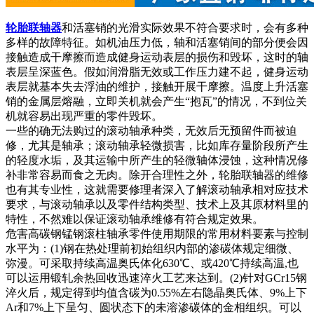
轮胎联轴器
和活塞销的光滑实际效果不符合要求时，会有多种
多样的故障特征。如机油压力低，轴和活塞销间的部分便会因
接触造成干摩擦而造成健身运动表层的损伤和毁坏，这时的轴
表层呈深蓝色。假如润滑脂无效或工作压力建不起，健身运动
表层就基本失去浮油的维护，接触开展干摩擦。温度上升活塞
销的金属层熔融，立即关机就会产生“抱瓦”的情况，不到位关
机就容易出现严重的零件毁坏。
一些的确无法购过的滚动轴承种类，无效后无预留件而被迫
修，尤其是轴承；滚动轴承轻微损害，比如库存量阶段所产生
的轻度水垢，及其运输中所产生的轻微轴体浸蚀，这种情况修
补非常容易而食之无肉。除开合理性之外，轮胎联轴器的维修
也有其专业性，这就需要修理者深入了解滚动轴承相对应技术
要求，与滚动轴承以及零件结构类型、技术上及其原材料里的
特性，不然难以保证滚动轴承维修有符合规定效果。
危害高碳钢锰钢滚柱轴承零件使用期限的常用材料要素与控制
水平为：(1)钢在热处理前初始组织内部的渗碳体规定细微、
弥漫。可采取持续高温奥氏体化630℃、或420℃持续高温,也
可以运用锻轧余热回收迅速淬火工艺来达到。(2)针对GCr15钢
淬火后，规定得到均值含碳为0.55%左右隐晶奥氏体、9%上下
Ar和7%上下呈匀、圆状态下的未溶渗碳体的金相组织。可以