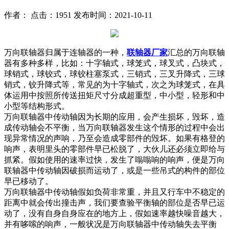
作者： 点击：1951 发布时间：2021-10-11
万向联轴器归属于连轴器的一种，
联轴器厂家
汇总的万向联轴
器有多种多样，比如：十字轴式，球笼式，球叉式，凸块式，
球销式，球铰式，球铰柱塞泵式，三销式，三叉升降式，三球
销式，铰升降式等，常见的为十字轴式，次之为球笼式，在具
体运用中按照所传送扭矩尺寸分成超重型，中小型，轻形和中
小型等结构形式。
万向联轴器中传动轴因为长期的应用，会产生损坏，毁坏，造
成传动轴会不平衡，当万向联轴器发生这个情形的过程中会出
现异常情况的声响，乃至会造成零部件的毁坏。如果有格登的
响声，表明里头的零部件早已松脱了，大伙儿还必须立即给与
抓紧。假如使用的速率过快，发生了嗡嗡响的响声，便是万向
联轴器中传动轴因破损而运动了，或是一些吊式的构件的部位
早已移动了。
万向联轴器中传动轴假如负荷非常重，并且又行车中不稳定的
距离中就会传出撞击声，我们要查验平衡轴的部位是否早已运
动了，没有自身自身应在的地方上，假如速率越快噪音越大，
并有哆嗦的响声，一般状况是万向联轴器中传动轴失去平衡