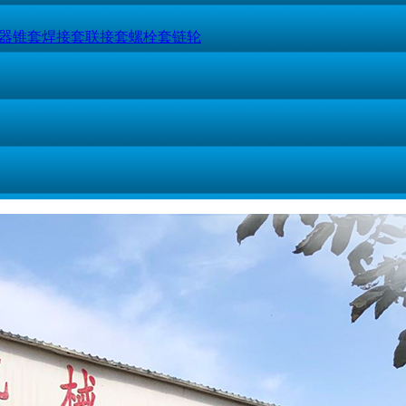
器
锥套
焊接套
联接套
螺栓套
链轮