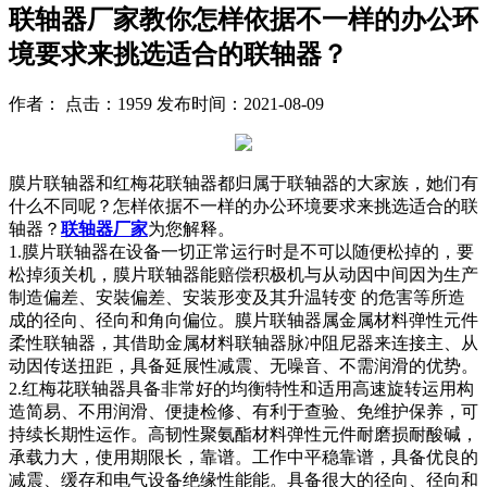
联轴器厂家教你怎样依据不一样的办公环
境要求来挑选适合的联轴器？
作者： 点击：1959 发布时间：2021-08-09
膜片联轴器和红梅花联轴器都归属于联轴器的大家族，她们有
什么不同呢？怎样依据不一样的办公环境要求来挑选适合的联
轴器？
联轴器厂家
为您解释。
1.膜片联轴器在设备一切正常运行时是不可以随便松掉的，要
松掉须关机，膜片联轴器能赔偿积极机与从动因中间因为生产
制造偏差、安裝偏差、安装形变及其升温转变 的危害等所造
成的径向、径向和角向偏位。膜片联轴器属金属材料弹性元件
柔性联轴器，其借助金属材料联轴器脉冲阻尼器来连接主、从
动因传送扭距，具备延展性减震、无噪音、不需润滑的优势。
2.红梅花联轴器具备非常好的均衡特性和适用高速旋转运用构
造简易、不用润滑、便捷检修、有利于查验、免维护保养，可
持续长期性运作。高韧性聚氨酯材料弹性元件耐磨损耐酸碱，
承载力大，使用期限长，靠谱。工作中平稳靠谱，具备优良的
减震、缓存和电气设备绝缘性能能。具备很大的径向、径向和