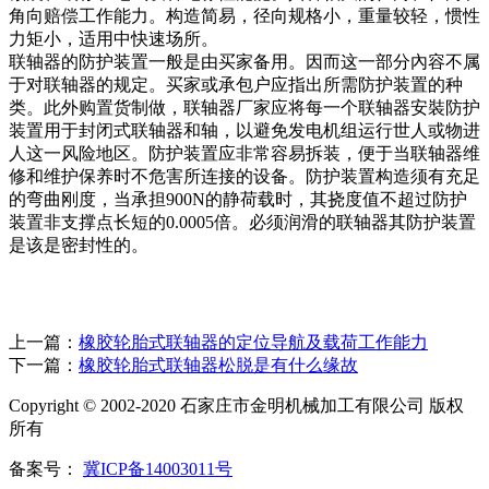
角向赔偿工作能力。构造简易，径向规格小，重量较轻，惯性
力矩小，适用中快速场所。
联轴器的防护装置一般是由买家备用。因而这一部分內容不属
于对联轴器的规定。买家或承包户应指出所需防护装置的种
类。此外购置货制做，联轴器厂家应将每一个联轴器安裝防护
装置用于封闭式联轴器和轴，以避免发电机组运行世人或物进
人这一风险地区。防护装置应非常容易拆装，便于当联轴器维
修和维护保养时不危害所连接的设备。防护装置构造须有充足
的弯曲刚度，当承担900N的静荷载时，其挠度值不超过防护
装置非支撑点长短的0.0005倍。必须润滑的联轴器其防护装置
是该是密封性的。
上一篇：
橡胶轮胎式联轴器的定位导航及载荷工作能力
下一篇：
橡胶轮胎式联轴器松脱是有什么缘故
Copyright © 2002-2020 石家庄市金明机械加工有限公司 版权
所有
备案号：
冀ICP备14003011号