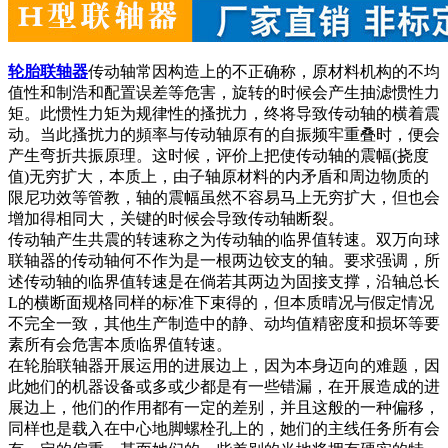
轮胎联轴器
传动轴常因构造上的不正确称，原材料机构的不均
值性和制浩和配置误差等危害，旋转的时候会产生抽滤惯性力
矩。此惯性力矩为规律性的搔扰力，终将导致传动轴的横着震
动。当此搔扰力的頻率与传动轴原有的自振频牢重叠时，便会
产生弯折共振原理。这时候，评价上把使传动轴的震幅(挠度
值)无穷扩大，本质上，由子轴原材料的内矛盾和周边物质的
限尼功效等管教，轴的震幅虽然不容易马上无穷扩大，但也会
增加得相同大，关键的时候会导致传动轴断裂。
传动轴产生共震的转速称之为传动轴的临界值转速。双万向球
联轴器的传动轴何不作为是一根两边铰支的轴。要求强调，所
述传动轴的临界值转速是在倘若其两边为固接支撑，沿轴总长
L的横断面规格同样的标准下束得的，但本质晴况与假定情况
不完全一致，其他生产制造中的静、动均值精密度和损坏等要
素所有会危害本质临界值转速。
在轮胎联轴器开展运用的进展边上，因为本身迈向的难题，因
此她们的机器设备或多或少都是有一些错漏，在开展造成的进
展边上，他们的作用都有一定的差别，并且这般的一种偏移，
同样也是载入在中心地脚螺栓孔上的，她们的主线任务所有会