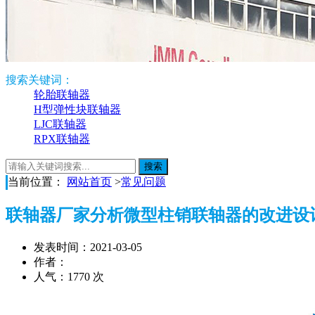
搜索关键词：
轮胎联轴器
H型弹性块联轴器
LJC联轴器
RPX联轴器
当前位置：
网站首页
>
常见问题
联轴器厂家分析微型柱销联轴器的改进设
发表时间：2021-03-05
作者：
人气：1770 次