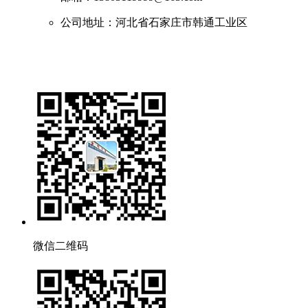
公司地址：河北省石家庄市韩通工业区
微信二维码