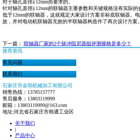
对于轴孔直徑≧12mm而要求的。
针对轴孔直徑≦12mm的联轴器主要参数和关键规格沒有实际
低于12mm的联轴器，这就规定大家设计方案非标底联轴器。
故，并对电动机联轴器无效的半联轴器构造作了再次设计方案
下一篇：
联轴器厂家的2个脉冲阻尼器组评测规格是多少？
推荐资讯
常见问题
联系我们
石家庄市金明机械加工有限公司
销售热线：13785157777
售后服务：13803119999
邮箱：13803119999@163.com
地址:河北省石家庄市韩通工业区
关于我们
|
产品中心