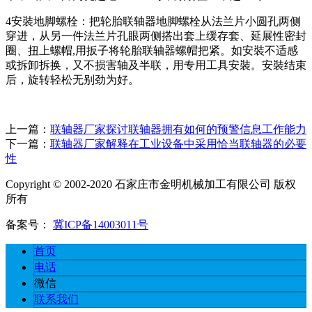
4安裝地脚螺栓：把轮胎联轴器地脚螺栓从法兰片小圆孔两侧
穿进，从另一件法兰片孔眼两侧搭出套上缓存套、延展性密封
圈、扭上螺帽,用扳子将轮胎联轴器螺帽把紧。如安裝不适感
或拆卸拆换，又不损害轴及半联，用专用工具安裝。安裝结束
后，旋转轻松无别劲为好。
上一篇：
联轴器厂家探讨联轴器拥有如何的预警信息工作能力
下一篇：
联轴器厂家解释在工业设备中采用恰当联轴器的必要
性
Copyright © 2002-2020 石家庄市金明机械加工有限公司 版权
所有
备案号：
冀ICP备14003011号
首页
电话
微信
联系我们