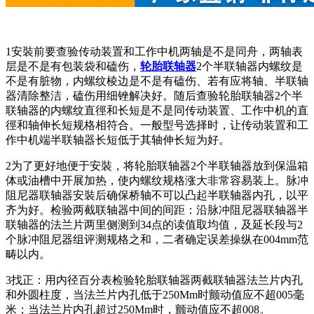
1安裝前要查验传动装置和工作中机两轴是不是同舟，两轴表
层是不是有包装袋和磕伤，
轮胎联轴器
2个半联轴器内螺纹是
不是有脏物，内螺纹棱边是不是有磕伤、若有应将轴、半联轴
器清除整洁，磕伤用细锉解决好。随后查验轮胎联轴器2个半
联轴器的内螺纹直徑和长短是不是同传动装置、工作中机的直
徑和轴伸长短规格相符合。一般型号选择时，让传动装置和工
作中机端半联轴器长短低于其轴伸长短为好。
2为了更好地便于安裝，将轮胎联轴器2个半联轴器放到保温箱
体或油槽中开展加热，使内螺纹规格涨大非常容易装上。脉冲
阻尼器联轴器安裝后确保桥轴不可以凸起半联轴器内孔，以平
齐为好。检验两截联轴器中间的间距：沿脉冲阻尼器联轴器半
联轴器的法兰片两里侧测到34点的读值取均值，及延长段与2
个脉冲阻尼器组评测规格之和，二者确定误差操纵在004mm范
畴以内。
3找正：用内径百分表检验轮胎联轴器两截联轴器法兰片内孔
和外圆柱度，当法兰片内孔低于250Mm时颤动值应不超005毫
米；当法兰片内孔超过250Mm时，颤动值应不超008。