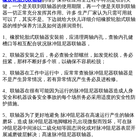
键，一个是关联到联轴器的使用期限，再一个便是关联到联轴
器一切正常充分发挥其作用。许多 生产厂家认为只需可用就
可以了，其实不是。下边就给大伙儿详细介绍橡胶轮胎式联轴
器的维护保养方法及如何选择润滑剂。
1、橡胶轮胎式联轴器安裝前，应清理两轴内孔，查验内孔健
槽口等相互配合状况脉冲阻尼器联轴器，
2、联轴器安裝之后，务必查验全部螺丝，如发觉松脱，务必
扭紧，那样不断好多个班，以确保不容易松脱；
3、联轴器在工作中运行中，应常常查验脉冲阻尼器联轴器是
不是产生异常情况，若有异常情况产生务必及进检修。
4、联轴器在很有可能因为运行的脉冲阻尼器联轴器造成人身
安全和机器设备安全事故的每个场所务必采用适度的安全性防
护措施。
5、联轴器为了更好地避免 脉冲阻尼器在高速运行产生的轴体
磨坏，造成 脉冲阻尼器地脚螺栓孔出現微裂而毁坏，可在脉
冲阻尼器中间涂以二硫化钼等固态润化或对脉冲阻尼器表层开
展减磨镀层解决；髙速脉冲阻尼器联轴器。