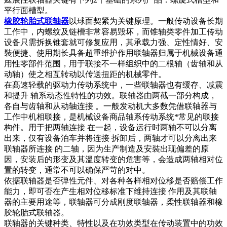
平行面槽型。
橡胶轮胎式联轴器
以球面契紧为关键原理。一般传动设备长期
工作中，内螺纹及链槽非常容易毁坏，而锥轴类零件加工传动
设备只需拆换锥套就可修复应用，其承载力强、定性情好、安
裝便捷、使用期长具备超重维护作用联轴器归属于机械设备通
用性零部件范围，用于联接不一样组织中的二根轴（齿轴和从
动轴）使之相互转动以传送扭距的机械零件。
在髙速轻载的驱动力传动系统中，一些联轴器也有缓存、减震
和提升 轴系动态性特性的功效。联轴器由两截一部分构成，
各自与齿轴和从动轴连接 。一般发动机大多数凭借联轴器与
工作中机相联接，是机械设备商品轴系传动系统*常见的联接
构件。用于把两轴连接 在一起，设备运行时两轴不可以分离
出来，仅有设备泊车并将连接 拆卸后，两轴才可以分离出来
联轴器所连接 的二轴，因为生产制造及安裝出现偏差的原
因，安装后的形变及其溫度转变的危害等，会造成两轴相对位
置的转变，通常不可以确保严苛的对中。
依据联轴器是否弹性元件、对各种各样相对位移是否赔偿工作
能力，即可否在产生相对位移标准下维持连接 作用及其联轴
器的主要用途等，联轴器可分成刚度联轴器，柔性联轴器和橡
胶轮胎式联轴器。
联轴器的关键种类、特性以及在功效类型在传动装置中的功效