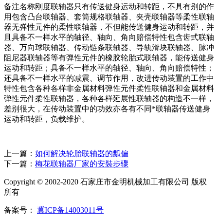
备注名称刚度联轴器只有传送健身运动和转距，不具有别的作
用包含凸台联轴器、套筒规格联轴器、夹壳联轴器等柔性联轴
器无弹性元件的柔性联轴器，不但能传送健身运动和转距，并
且具备不一样水平的轴径、轴向、角向赔偿特性包含齿式联轴
器、万向球联轴器、传动链条联轴器、导轨滑块联轴器、脉冲
阻尼器联轴器等有弹性元件的橡胶轮胎式联轴器，能传送健身
运动和转距；具备不一样水平的轴径、轴向、角向赔偿特性；
还具备不一样水平的减震、调节作用，改进传动装置的工作中
特性包含各种各样非金属材料弹性元件柔性联轴器和金属材料
弹性元件柔性联轴器，各种各样延展性联轴器的构造不一样，
差别很大，在传动装置中的功效亦各有不同*联轴器传送健身
运动和转距，负载维护。
上一篇：
如何解决轮胎联轴器的瓢偏
下一篇：
梅花联轴器厂家的安裝步骤
Copyright © 2002-2020 石家庄市金明机械加工有限公司 版权
所有
备案号：
冀ICP备14003011号