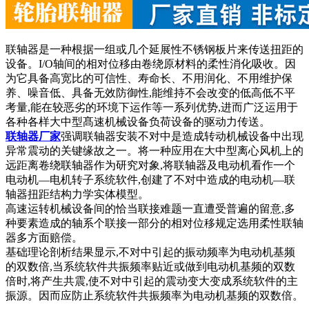
联轴器是一种根据一组或几个延展性不锈钢板片来传送扭距的
设备。I/O轴间的相对位移由卷绕原材料的柔性消化吸收。因
为它具备高宽比的可信性、寿命长、不用润化、不用维护保
养、噪音低、具备无效防御性,能维持不会改变的低高低不平
考量,能在较恶劣的环境下运作等一系列优势,进而广泛运用于
各种各样大中型髙速机械设备负荷设备的驱动力传送。
联轴器厂家
强调联轴器安装不对中是造成转动机械设备中出现
异常震动的关键缘故之一。将一种应用在大中型离心风机上的
远距离卷绕联轴器作为研究对象,将联轴器及电动机看作一个
电动机—电机转子系统软件,创建了不对中造成的电动机—联
轴器扭距结构力学实体模型。
高速运转机械设备间的恰当联接难题一直遭受普遍的留意,多
种要素造成的轴系个联接一部分的相对位移规定选用柔性联轴
器多方面赔偿。
基础理论剖析结果显示,不对中引起的振动频率为电动机基频
的双数倍,当系统软件共振频率贴近或做到电动机基频的双数
倍时,将产生共震,使不对中引起的震动变大变成系统软件的主
振源。因而应防止系统软件共振频率为电动机基频的双数倍。