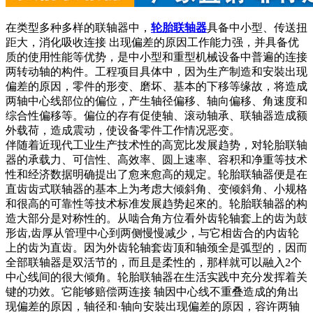
在类型多种多样的联轴器中，
轮胎联轴器
具备中小型、传送扭
距大，消化吸收连接 出现偏差的原因工作能力强，并具备优
质的使用性能等优势，是中小型和重型机械设备中普遍的连接
两转动轴的构件。工程项目具体中，因为生产制造和安裝出现
偏差的原因，零件的形变、磨坏、基本的下移等缘故，将造成
两轴中心线部位的偏位，产生轴径偏移、轴向偏移、角速度和
综合性偏移等。偏位的存有促使轴、滚动轴承、联轴器造成额
外载荷，造成震动，使设备零件工作情况恶变。
伴随着近现代工业生产技术性的高宽比发展趋势，对轮胎联轴
器的承载力、可信性、高效率、圆上速率、容积和净重等技术
性和经济数据明确提出了愈来愈高的规定。轮胎联轴器便是在
直齿齿式联轴器的基本上为考虑大倾斜角、变倾斜角、小规格
和很高的可靠性等技术标准发展趋势起來的。轮胎联轴器的构
造大部分是对称性的。从啮合角方位看外齿轮轴套上的齿为鼓
形齿,齿厚从管理中心到两侧慢慢减少，与它相齿合的内齿轮
上的齿为直齿。因为外齿轮轴套齿顶和轴颈全是弧型的，因而
全部联轴器是双活节的，而且是柔性的，那样就可以融入2个
中心线间的很大倾角。轮胎联轴器在生活实践中充分发挥着关
键的功效。它能够赔偿两连接 轴因中心线不重叠造成的角出
现偏差的原因，轴径和·轴向安裝出现偏差的原因，容许两轴