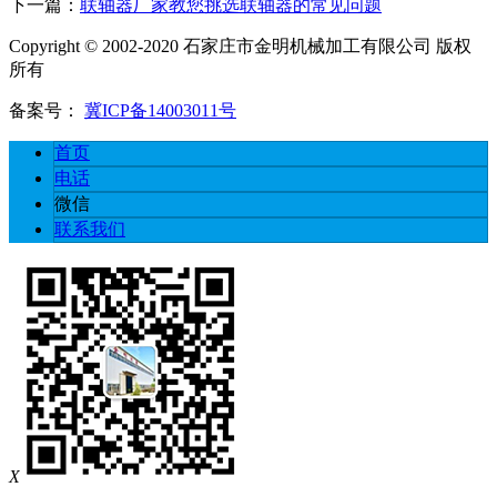
下一篇：
联轴器厂家教您挑选联轴器的常见问题
Copyright © 2002-2020 石家庄市金明机械加工有限公司 版权
所有
备案号：
冀ICP备14003011号
首页
电话
微信
联系我们
X