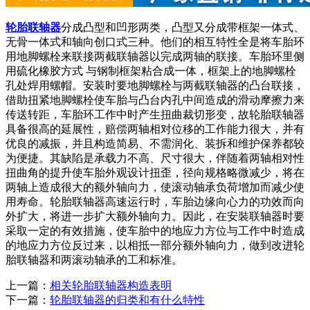
轮胎联轴器
分成凸型和凹形两类，凸型又分成带框架一体式、
无骨一体式和轴向创口式三种。他们的相互特性全是将车胎环
用地脚螺栓来联接两截联轴器以完成两轴的联接。车胎环里侧
用硫化橡胶方式 与钢制框架粘合成一体，框架上的地脚螺栓
孔处焊用螺帽。安装时要地脚螺栓与两截联轴器的凸台联接，
借助扭紧地脚螺栓使车胎与凸台内孔中间造成的滑动摩擦力来
传送转距，车胎环工作中时产生扭曲裁切形变，故轮胎联轴器
具备很高的延展性，赔偿两轴相对位移的工作能力很大，并有
优良的减振，并且构造简易、不需润化、装拆和维护保养都较
为便捷。其缺陷是承载力不高、尺寸很大，伴随着两轴相对性
扭曲角的提升使车胎外观设计扭歪，径向规格略微减少，将在
两轴上造成很大的额外轴向力，使滚动轴承负荷增加而减少使
用寿命。轮胎联轴器高速运行时，车胎边缘向心力的功效而向
外扩大，将进一步扩大额外轴向力。因此，在安裝联轴器时要
采取一定的有效措施，使车胎中的地应力方位与工作中时造成
的地应力方位反过来，以相抵一部分额外轴向力，做到改进轮
胎联轴器和两滚动轴承的工和标准。
上一篇：
相关轮胎联轴器构造表明
下一篇：
轮胎联轴器的归类和有什么特性