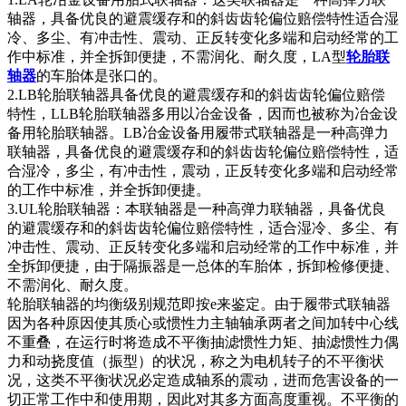
轴器，具备优良的避震缓存和的斜齿齿轮偏位赔偿特性适合湿
冷、多尘、有冲击性、震动、正反转变化多端和启动经常的工
作中标准，并全拆卸便捷，不需润化、耐久度，LA型
轮胎联
轴器
的车胎体是张口的。
2.LB轮胎联轴器具备优良的避震缓存和的斜齿齿轮偏位赔偿
特性，LLB轮胎联轴器多用以冶金设备，因而也被称为冶金设
备用轮胎联轴器。LB冶金设备用履带式联轴器是一种高弹力
联轴器，具备优良的避震缓存和的斜齿齿轮偏位赔偿特性，适
合湿冷，多尘，有冲击性，震动，正反转变化多端和启动经常
的工作中标准，并全拆卸便捷。
3.UL轮胎联轴器：本联轴器是一种高弹力联轴器，具备优良
的避震缓存和的斜齿齿轮偏位赔偿特性，适合湿冷、多尘、有
冲击性、震动、正反转变化多端和启动经常的工作中标准，并
全拆卸便捷，由于隔振器是一总体的车胎体，拆卸检修便捷、
不需润化、耐久度。
轮胎联轴器的均衡级别规范即按e来鉴定。由于履带式联轴器
因为各种原因使其质心或惯性力主轴轴承两者之间加转中心线
不重叠，在运行时将造成不平衡抽滤惯性力矩、抽滤惯性力偶
力和动挠度值（振型）的状况，称之为电机转子的不平衡状
况，这类不平衡状况必定造成轴系的震动，进而危害设备的一
切正常工作中和使用期，因此对其多方面高度重视。不平衡的