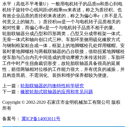
水平（高低不平考量U）一般用电机转子的品质m和质心到电
机转子旋转中心线间距r的相乘mr来表述，称之为质径积。也
有效企业品质的质径积来表述的，称之为偏心率e（并不是几
何意义上的轴力。）质径积mr是一个与电机转子品质相关的
相对性量，而偏心率e是一个与电机转子品质不相干的量。
轮胎联轴器分成凸型和凹形两类，凸型又分成带框架一体式、
无骨一体式和轴向创口式三种。车胎环里侧用硫化橡胶方式
与钢制框架粘合成一体，框架上的地脚螺栓孔处焊用螺帽。安
装时要地脚螺栓与两截联轴器的凸台联接，借助扭紧地脚螺栓
使车胎与凸台内孔中间造成的滑动摩擦力来传送转距，车胎环
工作中时产生扭曲裁切形变，故轮胎联轴器具备很高的延展
性，赔偿两轴相对位移的工作能力很大，并有优良的减振，并
且构造简易、不需润化、装拆和维护保养都较为便捷。
上一篇：
轮胎联轴器的均衡特性科学研究
下一篇：
橡胶轮胎式联轴器的应用和常见问题
Copyright © 2002-2020 石家庄市金明机械加工有限公司 版权
所有
备案号：
冀ICP备14003011号