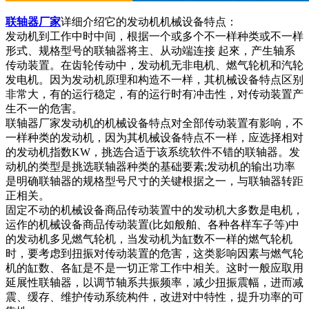
联轴器厂家
详细介绍它的发动机机械设备特点：
发动机到工作中时中间，根据一个或多个不一样种类或不一样
形式、规格型号的联轴器将主、从动端连接 起來，产生轴系
传动装置。在齿轮传动中，发动机无非电机、燃气轮机和汽轮
发电机。因为发动机原理和构造不一样，其机械设备特点区别
非常大，有的运行稳定，有的运行时有冲击性，对传动装置产
生不一的危害。
联轴器厂家发动机的机械设备特点对全部传动装置有影响，不
一样种类的发动机，因为其机械设备特点不一样，应选择相对
的发动机指数KW，挑选合适于该系统软件不错的联轴器。发
动机的类型是挑选联轴器种类的基础要素;发动机的输出功率
是明确联轴器的规格型号尺寸的关键根据之一，与联轴器转距
正相关。
固定不动的机械设备商品传动装置中的发动机大多数是电机，
运作的机械设备商品传动装置(比如般舶、各种各样车子等)中
的发动机多见燃气轮机，当发动机为缸数不一样的燃气轮机
时，要考虑到扭振对传动装置的危害，这类影响因素与燃气轮
机的缸数、各缸是不是一切正常工作中相关。这时一般应取用
延展性联轴器，以调节轴系共振频率，减少扭振震幅，进而减
震、缓存、维护传动系统构件，改进对中特性，提升功率的可